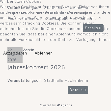
Wir benutzen Cookies
Wir nutzen Cookies auf unserer Website. Einige von ihnen
Veranstaltungsort:
Stadthalle Hockenheim
sind essenziell für den Betrieb der Seite, während andere
zugunsten der Jugendarbeit der Freiwilligen
uns helfen, diese Website und die Nutzererfahrung zu
Feuerwehr und der Stadtkapelle Hockenheim
verbessern (Tracking Cookies). Sie können selbst
Details
entscheiden, ob Sie die Cookies zulassen möchten. Bitte
beachten Sie, dass bei einer Ablehnung womöglich nicht
mehr alle Funktionalitäten der Seite zur Verfügung stehen.
22
Verein
Akzeptieren
Ablehnen
November
2026
Jahreskonzert 2026
Veranstaltungsort:
Stadthalle Hockenheim
Details
Powered by
iCagenda