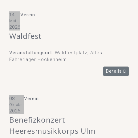
14
Verein
Mai
2026
Waldfest
Veranstaltungsort:
Waldfestplatz, Altes
Fahrerlager Hockenheim
Details
08
Verein
Oktober
2026
Benefizkonzert
Heeresmusikkorps Ulm